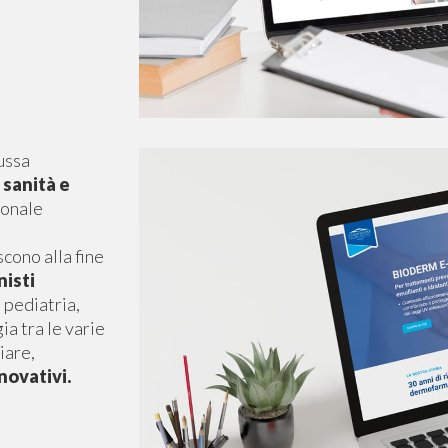
ussa
 sanità e
ionale
cono alla fine
nisti
 pediatria,
ia tra le varie
iare,
novativi.