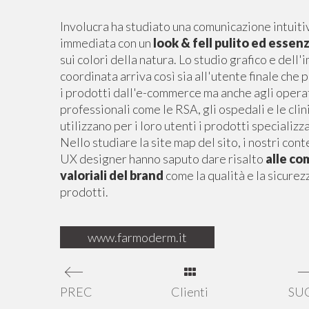
Involucra ha studiato una comunicazione intuiti
immediata con un
look & fell pulito ed essenz
sui colori della natura. Lo studio grafico e dell
coordinata arriva così sia all'utente finale che 
i prodotti dall'e-commerce ma anche agli opera
professionali come le RSA, gli ospedali e le cli
utilizzano per i loro utenti i prodotti specializz
Nello studiare la site map del sito, i nostri co
UX designer hanno saputo dare risalto
alle c
valoriali del brand
come la qualità e la sicurez
prodotti.
www.farmoderm.it
PREC
Clienti
SU