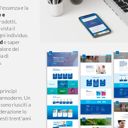
'essenza e la
e e
rodotti,
vista il
gni individuo.
nd
e saper
alore dei
ia di
.
 principi
i Farmoderm. Un
sono riusciti a
iderazione lo
esti trent'anni