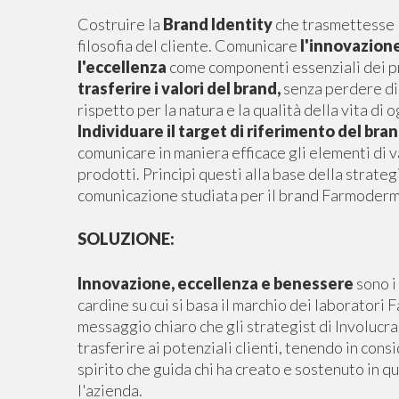
Costruire la
Brand Identity
che trasmettesse l
filosofia del cliente. Comunicare
l'innovazion
l'eccellenza
come componenti essenziali dei p
trasferire i valori del brand,
senza perdere di 
rispetto per la natura e la qualità della vita di o
Individuare il target di riferimento del bra
comunicare in maniera efficace gli elementi di v
prodotti. Principi questi alla base della strateg
comunicazione studiata per il brand Farmoderm
SOLUZIONE:
Innovazione, eccellenza e benessere
sono i
cardine su cui si basa il marchio dei laborator
messaggio chiaro che gli strategist di Involucra 
trasferire ai potenziali clienti, tenendo in cons
spirito che guida chi ha creato e sostenuto in qu
l'azienda.