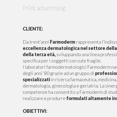
Print advertising
CLIENTE:
Da trent’anni
Farmoderm
rappresenta l’indisc
eccellenza dermatologica nel settore della
della terza età,
sviluppando una linea profess
specifica per i soggetti con cute fragile.
I laboratori farmodermatologici Farmoderm nas
degli anni ‘80 grazie ad un gruppo di
professio
specializzati
in ricerca farmaceutica, medicina,
dermatologia, ginecologia e geriatria. La sinerg
competenze ha consentito a Farmoderm di stud
realizzare e produrre
formulati altamente in
OBIETTIVI: