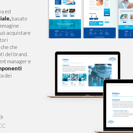
va ed
iale,
basato
'immagine
può acquistare
tori
niche che
ati del brand.
ntent manager e
omponenti
za dei
CC