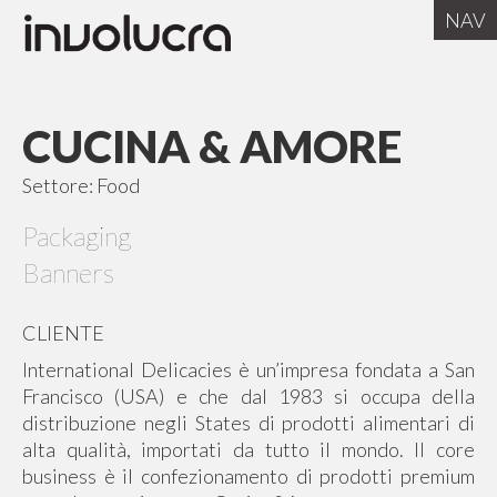
NAV
HOME
CUCINA & AMORE
IL TEAM
Settore: Food
SERVIZI
Packaging
CLIENTI
Banners
BLOG
CLIENTE
PRESS
International Delicacies è un’impresa fondata a San
CONTATTI
Francisco (USA) e che dal 1983 si occupa della
distribuzione negli States di prodotti alimentari di
RENTMARKETING
alta qualità, importati da tutto il mondo. Il core
business è il confezionamento di prodotti premium